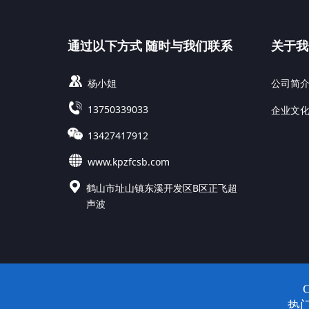
通过以下方式 随时与我们联系
关于我
杨小姐
公司简
13750339033
企业文
13427417912
www.kpzfcsb.com
鹤山市址山镇东溪开发区B区正飞超
声波
热