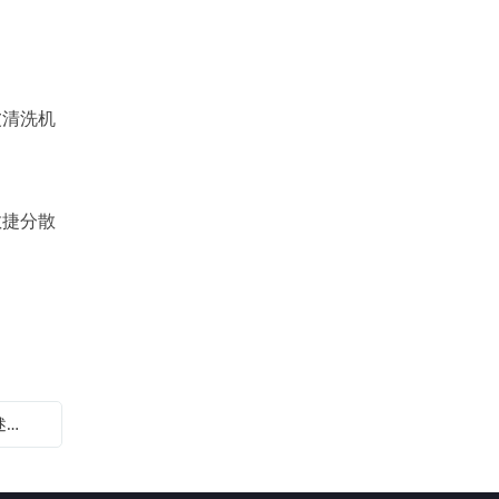
腐蚀设备。在这方面厂家诺言好的超声波清洗设
备逐步开始使用无环境保护溶剂型清洗剂的臭氧
耗费物质。 水性清洗剂 超声波清洗设备
的水性清洗是不同的，
波清洗机
敏捷分散
下一篇：江门超声波清洗机：花边缝合机概述及基础知识