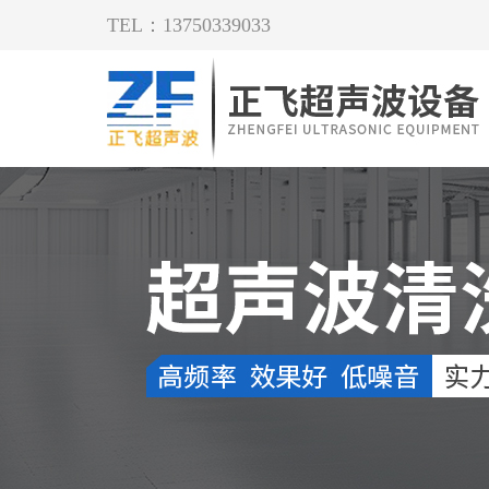
TEL：13750339033