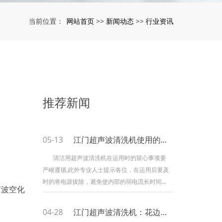
网站首页
新闻动态
行业资讯
当前位置：
>>
>>
推荐新闻
05-13
江门超声波清洗机使用的注意事项
清洁用超声波清洗机在运用时的留心事项要
严峻遵循,此外专业人士提示各位，在运用后要及
时的将电源拔除，避免使内部的弱电流长时间通
声波空化
过超声波清洗机而削弱其运用寿命，要留心其作
业时间勿过长，一般来说以八小时为界线，八小
04-28
江门超声波清洗机：花边缝合机概述及基础知识
时后需间接式作业，避免散温变差使设备作业效