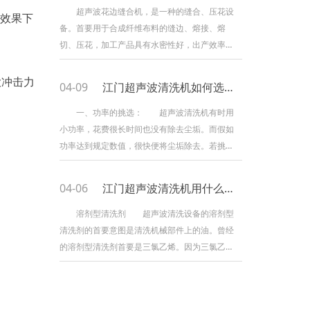
率低下或损坏。下面正飞超声波为你引见在运用
超声波花边缝合机，是一种的缝合、压花设
的效果下
该种清洗机时要严峻遵循的留心事项。 首先
备。首要用于合成纤维布料的缝边、熔接、熔
。
留心勿超温
切、压花，加工产品具有水密性好，出产效率
高，不必针线辅料，熔切面滑润无毛刺,手感好等
特征。广泛应用于服装、玩具、食物、无纺布
大冲击力
04-09
江门超声波清洗机如何选择？
袋，口罩等工作。 超声波花边缝合机，选用
新式超声波技能，广泛应用元器件，具有技能先
一、功率的挑选： 超声波清洗机有时用
进，结构合理，作业可靠，操作便当等特
小功率，花费很长时间也没有除去尘垢。而假如
征。 1. 设备适用资料 化学合成纤维布料，
功率达到规定数值，很快便将尘垢除去。若挑选
或含有化纤混纺布、化学薄膜
功率太大，空化强度将大大添加，清洗作用是提
高了，这时较精细的零件也产生了蚀点，并且清
04-06
江门超声波清洗机用什么清洗剂比较好？
洗机底部振荡板空化严重，水点腐蚀也增大，在
采用三氯乙烯等有机溶剂时，基本上没有问题，
溶剂型清洗剂 超声波清洗设备的溶剂型
采用水或水溶性清洗液时，易于遭到水点腐蚀，
清洗剂的首要意图是清洗机械部件上的油。曾经
假如振荡板表面已遭到伤痕，强功率下水底产生
的溶剂型清洗剂首要是三氯乙烯。因为三氯乙烯
空化腐蚀更严重，因而要
是一种处于强制淘汰阶段的耗费臭氧物质(耗费臭
氧物质)产品，长期使用三氯乙烯容易发生职业
病，并且三氯乙烯不稳定，容易水解，因而能够